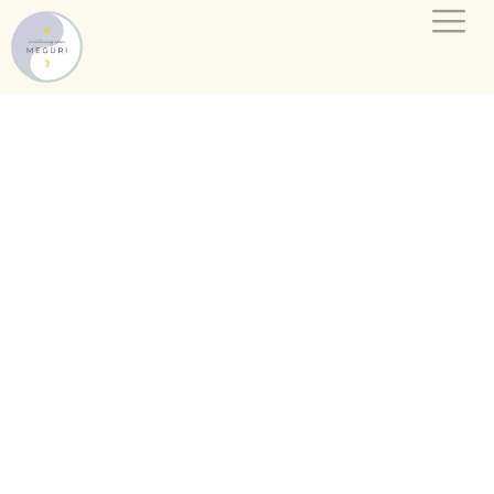
内
容
を
ス
キ
ッ
プ
眠れば、
ちゃんと回復できる身体へ